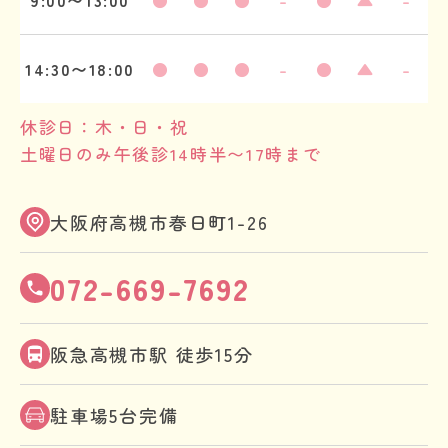
9:00〜13:00
●
●
●
-
●
▲
-
14:30〜18:00
●
●
●
-
●
▲
-
休診日：木・日・祝
土曜日のみ午後診14時半〜17時まで
大阪府高槻市春日町1-26
072-669-7692
阪急高槻市駅 徒歩15分
駐車場5台完備