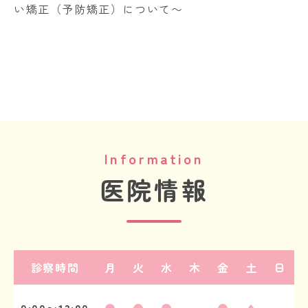
い矯正（予防矯正）について〜
Information
医院情報
診察時間
月
火
水
木
金
土
日