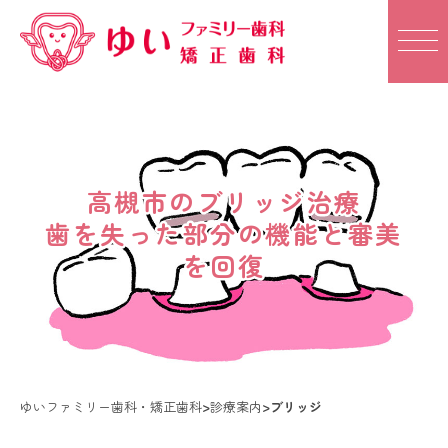
高槻市のブリッジ治療
高槻市のブリッジ治療
歯を失った部分の機能と審美
歯を失った部分の機能と審美
を回復
を回復
ゆいファミリー歯科・矯正歯科
>
診療案内
>
ブリッジ