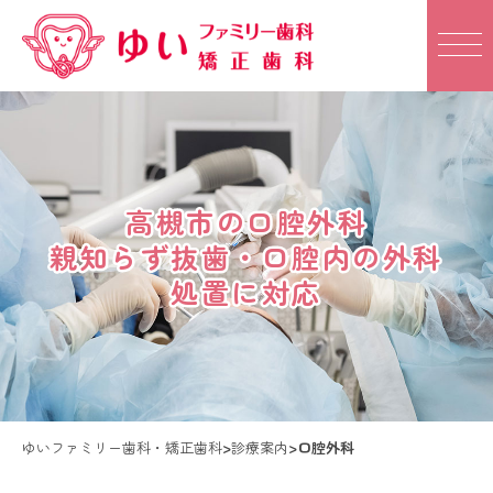
高槻市の口腔外科
高槻市の口腔外科
親知らず抜歯・口腔内の外科
親知らず抜歯・口腔内の外科
処置に対応
処置に対応
ゆいファミリー歯科・矯正歯科
>
診療案内
>
口腔外科