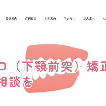
診療案内
症例紹介
料金案内
アクセス
求人案内
Ne
口（下顎前突）矯
口（下顎前突）矯
相談を
相談を