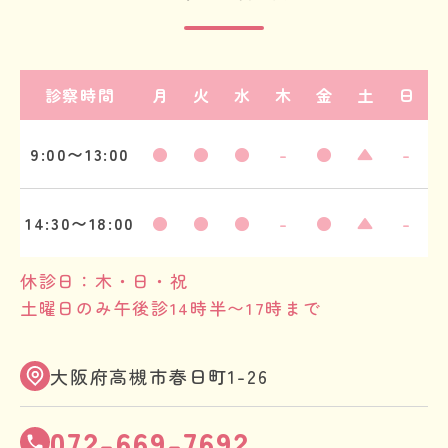
診察時間
月
火
水
木
金
土
日
9:00〜13:00
●
●
●
-
●
▲
-
14:30〜18:00
●
●
●
-
●
▲
-
休診日：木・日・祝
土曜日のみ午後診14時半〜17時まで
大阪府高槻市春日町1-26
072-669-7692