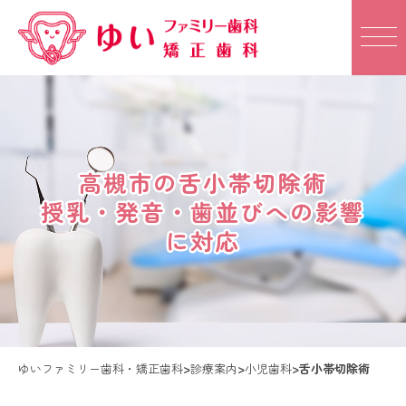
高槻市の舌小帯切除術
高槻市の舌小帯切除術
授乳・発音・歯並びへの影響
授乳・発音・歯並びへの影響
に対応
に対応
ゆいファミリー歯科・矯正歯科
>
診療案内
>
小児歯科
>
舌小帯切除術